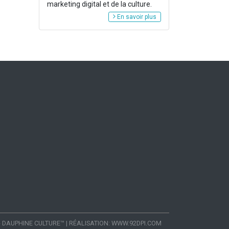
marketing digital et de la culture.
En savoir plus
- DAUPHINE CULTURE™
|
RÉALISATION:
WWW.92DPI.COM