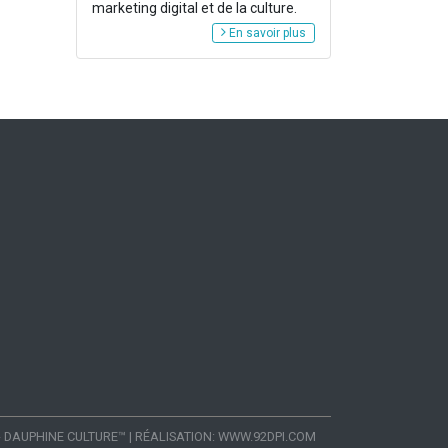
marketing digital et de la culture.
En savoir plus
- DAUPHINE CULTURE™
|
RÉALISATION:
WWW.92DPI.COM