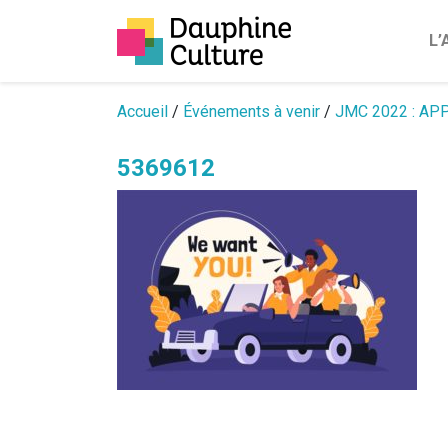
L
Passer au contenu
Accueil
/
Événements à venir
/
JMC 2022 : APP
5369612