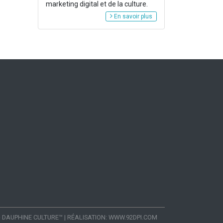
marketing digital et de la culture.
En savoir plus
- DAUPHINE CULTURE™
|
RÉALISATION:
WWW.92DPI.COM