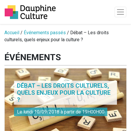
Passer au contenu
Accueil
/
Événements passés
/ Débat – Les droits
culturels, quels enjeux pour la culture ?
ÉVÉNEMENTS
DÉBAT – LES DROITS CULTURELS,
QUELS ENJEUX POUR LA CULTURE
?
Le lundi 10/09/2018 à partir de 19H00H00