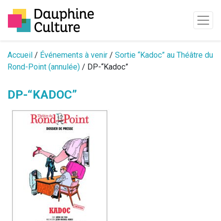
Passer au contenu
Accueil
/
Événements à venir
/
Sortie “Kadoc” au Théâtre du
Rond-Point (annulée)
/ DP-“Kadoc”
DP-“KADOC”