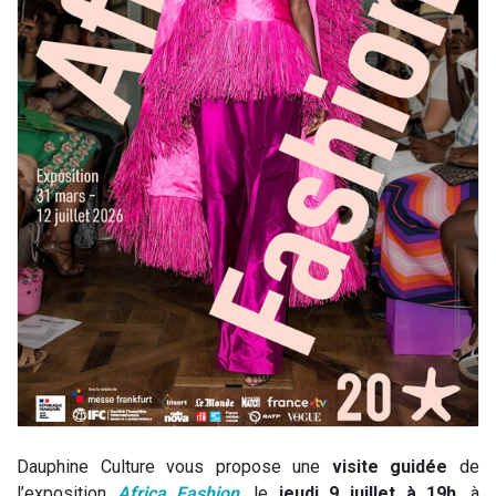
Dauphine Culture vous propose une
visite guidée
de
l’exposition
Africa Fashion
, le
jeudi 9 juillet à 19h
, à