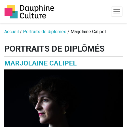
Passer au contenu
Accueil
/
Portraits de diplômés
/ Marjolaine Calipel
PORTRAITS DE DIPLÔMÉS
MARJOLAINE CALIPEL