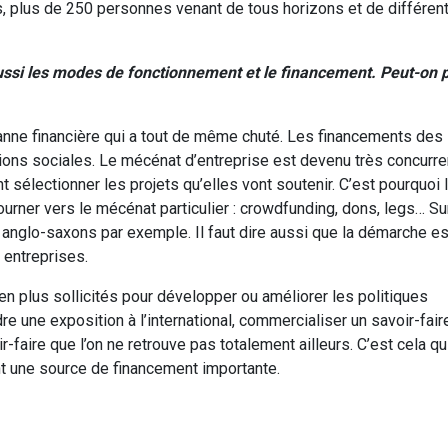
rs, plus de 250 personnes venant de tous horizons et de différen
aussi les modes de fonctionnement et le financement. Peut-on p
anne financière qui a tout de même chuté. Les financements des
ions sociales. Le mécénat d’entreprise est devenu très concurren
t sélectionner les projets qu’elles vont soutenir. C’est pourquoi 
 tourner vers le mécénat particulier : crowdfunding, dons, legs… Su
 anglo-saxons par exemple. Il faut dire aussi que la démarche es
 entreprises.
n plus sollicités pour développer ou améliorer les politiques
re une exposition à l’international, commercialiser un savoir-fai
r-faire que l’on ne retrouve pas totalement ailleurs. C’est cela qu
t une source de financement importante.