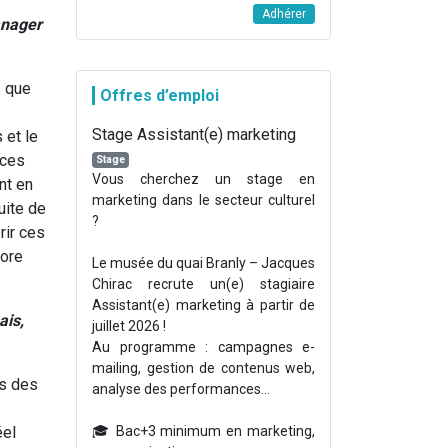
Adhérer
anager
s que
Offres d’emploi
Stage Assistant(e) marketing
 et le
nces
Stage
Vous cherchez un stage en
nt en
marketing dans le secteur culturel
uite de
?
rir ces
core
Le musée du quai Branly – Jacques
Chirac recrute un(e) stagiaire
Assistant(e) marketing à partir de
ais,
juillet 2026 !
Au programme : campagnes e-
mailing, gestion de contenus web,
rs des
analyse des performances...
éel
🎓 Bac+3 minimum en marketing,