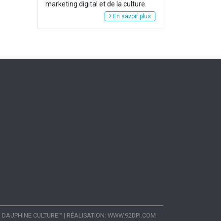
marketing digital et de la culture.
En savoir plus
- DAUPHINE CULTURE™
|
RÉALISATION:
WWW.92DPI.COM