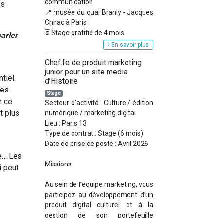
communication
ts
📍 musée du quai Branly - Jacques
Chirac à Paris
⏳ Stage gratifié de 4 mois
arler
En savoir plus
Chef.fe de produit marketing
junior pour un site media
tiel.
d’Histoire
les
Stage
r ce
Secteur d’activité : Culture / édition
t plus
numérique / marketing digital
Lieu : Paris 13
Type de contrat : Stage (6 mois)
Date de prise de poste : Avril 2026
re… Les
Missions
i peut
Au sein de l’équipe marketing, vous
participez au développement d’un
produit digital culturel et à la
gestion de son portefeuille