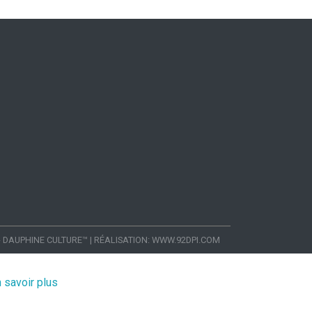
- DAUPHINE CULTURE™
|
RÉALISATION:
WWW.92DPI.COM
 savoir plus