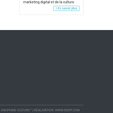
marketing digital et de la culture.
En savoir plus
- DAUPHINE CULTURE™
|
RÉALISATION:
WWW.92DPI.COM