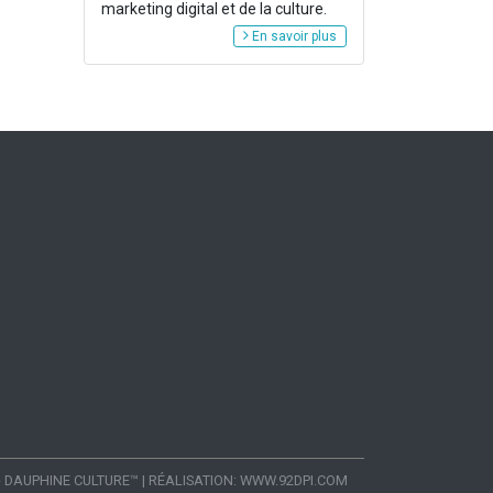
marketing digital et de la culture.
En savoir plus
- DAUPHINE CULTURE™
|
RÉALISATION:
WWW.92DPI.COM